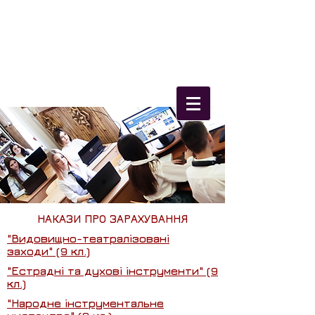
Олександрійський
фаховий коледж
культури і мистецтв
НАКАЗИ ПРО ЗАРАХУВАННЯ
"Видовищно-театралізовані
заходи" (9 кл.)
"Естрадні та духові інструменти" (9
кл.)
"Народне інструментальне