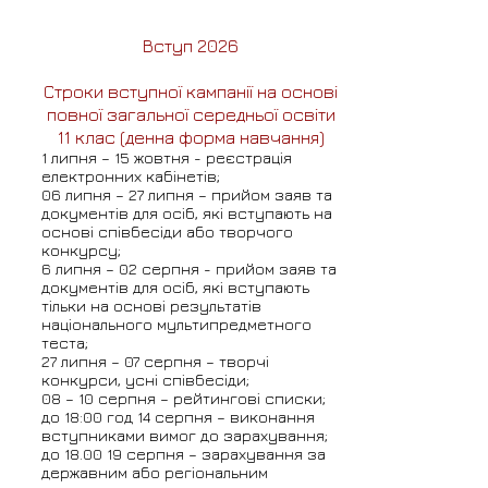
Вступ 2026
Строки вступної кампанії на основі
повної загальної середньої освіти
11 клас (денна форма навчання)
1 липня – 15 жовтня - реєстрація
електронних кабінетів;
06 липня – 27 липня – прийом заяв та
документів для осіб, які вступають на
основі співбесіди або творчого
конкурсу;
6 липня – 02 серпня - прийом заяв та
документів для осіб, які вступають
тільки на основі результатів
національного мультипредметного
теста;
27 липня – 07 серпня – творчі
конкурси, усні співбесіди;
08 – 10 серпня – рейтингові списки;
до 18:00 год 14 серпня – виконання
вступниками вимог до зарахування;
до 18.00 19 серпня – зарахування за
державним або регіональним