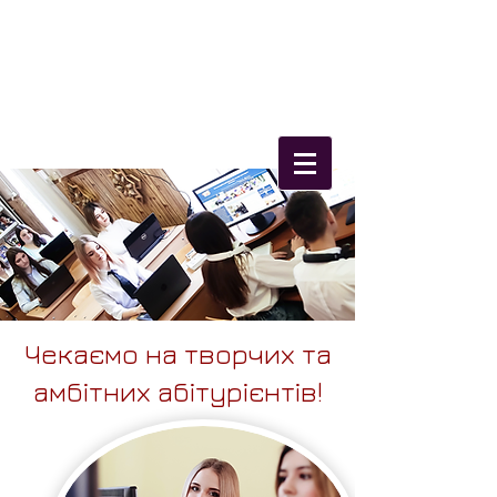
Олександрійський
фаховий коледж
культури і мистецтв
Чекаємо на творчих та
амбітних абітурієнтів!