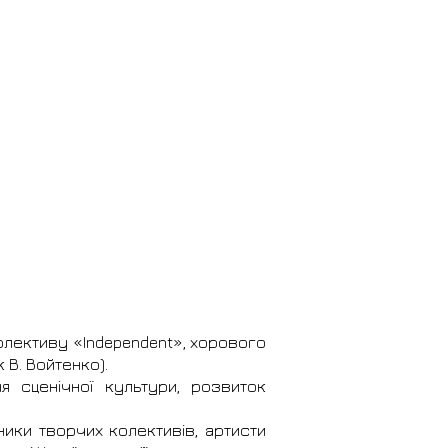
колективу «Independent», хорового
 В. Войтенко).
я сценічної культури, розвиток
івники творчих колективів, артисти