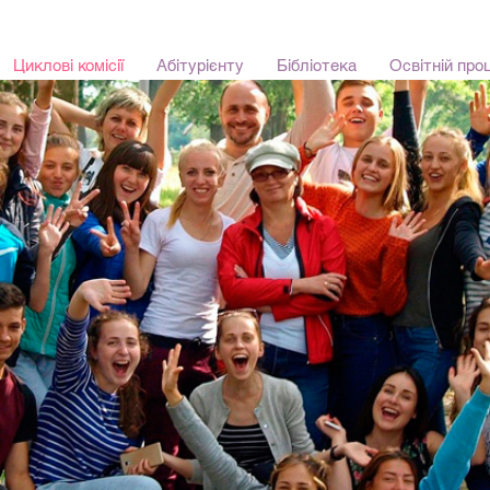
кий фаховий коледж культ
Циклові комісії
Абітурієнту
Бібліотека
Освітній про