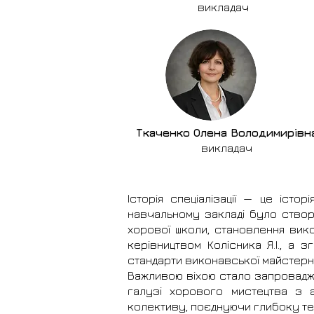
викладач
Ткаченко Олена Володимирівн
викладач
Історія спеціалізації — це істор
навчальному закладі було ство
хорової школи, становлення вико
керівництвом Колісника Я.І., а 
стандарти виконавської майстерно
Важливою віхою стало запроваджен
галузі хорового мистецтва з а
колективу, поєднуючи глибоку т