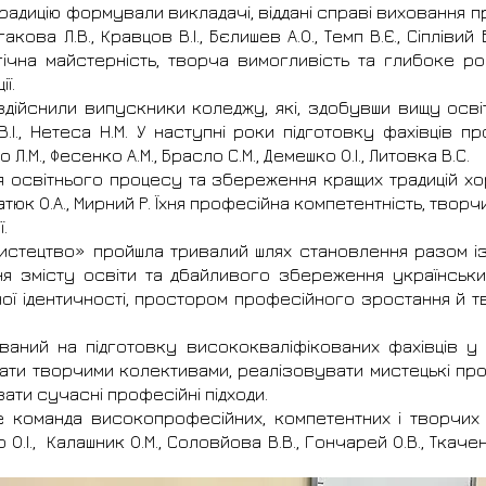
адицію формували викладачі, віддані справі виховання 
гакова Л.В., Кравцов В.І., Бєлишев А.О., Темп В.Є., Сіплівий 
гічна майстерність, творча вимогливість та глибоке р
ї.
дійснили випускники коледжу, які, здобувши вищу освіт
В.І., Нетеса Н.М. У наступні роки підготовку фахівців про
о Л.М., Фесенко А.М., Брасло С.М., Демешко О.І., Литовка В.С.
 освітнього процесу та збереження кращих традицій х
ратюк О.А., Мирний Р. Їхня професійна компетентність, творчи
.
мистецтво» пройшла тривалий шлях становлення разом і
ня змісту освіти та дбайливого збереження українськи
ї ідентичності, простором професійного зростання й 
ваний на підготовку висококваліфікованих фахівців у с
ати творчими колективами, реалізовувати мистецькі пр
ти сучасні професійні підходи.
 команда високопрофесійних, компетентних і творчих пе
О.І., Калашник О.М., Соловйова В.В., Гончарей О.В., Ткаченк