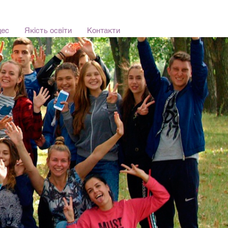
ури і мистецтв
цес
Якість освіти
Контакти