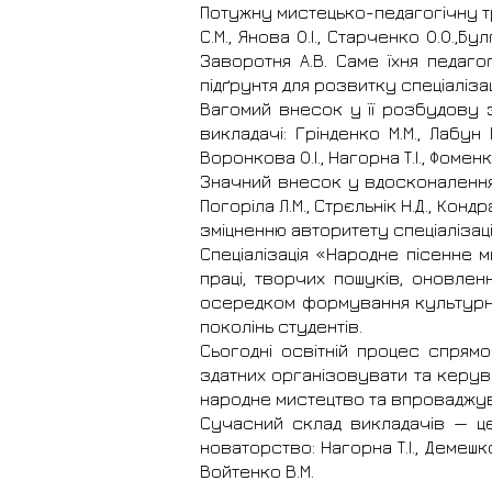
Потужну мистецько-педагогічну тр
С.М., Янова О.І., Старченко О.О.,Бул
Заворотня А.В. Саме їхня педаго
підґрунтя для розвитку спеціалізаці
Вагомий внесок у її розбудову з
викладачі: Грінденко М.М., Лабун 
Воронкова О.І., Нагорна Т.І., Фоменк
Значний внесок у вдосконалення
Погоріла Л.М., Стрєльнік Н.Д., Конд
зміцненню авторитету спеціалізації
Спеціалізація «Народне пісенне 
праці, творчих пошуків, оновлен
осередком формування культурно
поколінь студентів.
Сьогодні освітній процес спрямо
здатних організовувати та керув
народне мистецтво та впроваджува
Сучасний склад викладачів — це
новаторство: Нагорна Т.І., Демешко 
Войтенко В.М.