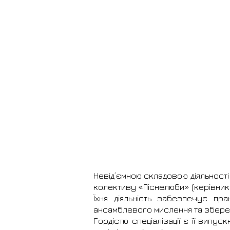
Невід’ємною складовою діяльності
колективу «Піснелюби» (керівник В
Їхня діяльність забезпечує пр
ансамблевого мислення та збереж
Гордістю спеціалізації є її випус