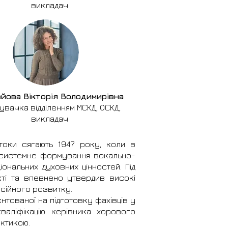
викладач
йова Вікторія Володимирівна
увачка відділенням МСКД, ОСКД,
викладач
 витоки сягають 1947 року, коли в
 системне формування вокально-
ональних духовних цінностей. Під
ості та впевнено утвердив високі
есійного розвитку.
нтованої на підготовку фахівців у
валіфікацію керівника хорового
ктикою.