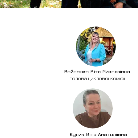
Войтенко Віта Миколаївна
​голова циклової комісії
Кулик Віта Анатоліївна