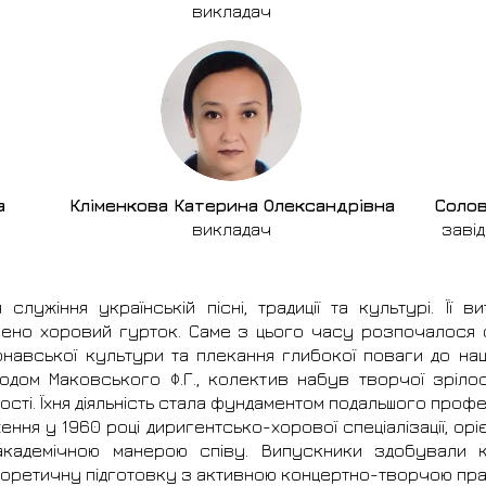
викладач
а
Кліменкова Катерина Олександрівна
Солов
викладач
завід
ія служіння українській пісні, традиції та культурі. Її
рено хоровий гурток. Саме з цього часу розпочалося
навської культури та плекання глибокої поваги до наці
згодом Маковського Ф.Г., колектив набув творчої зріл
сті. Їхня діяльність стала фундаментом подальшого проф
ня у 1960 році диригентсько-хорової спеціалізації, оріє
кадемічною манерою співу. Випускники здобували к
еоретичну підготовку з активною концертно-творчою пра