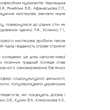
професійних музикантів: Чернецька
Б.Я., Міняйлик В.В., Афанасьєва С.П.,
озуміння мистецтва заклали міцне
у, повернулися до рідних стін як
довжили Іщенко Л.Ф., Устенко Г.І.,
орового мистецтва зробили також
й підхід і відданість справі сприяли
з коледжем. Це шлях наполегливої
х пісенних традицій. Коледж став
творчого самовираження багатьох
фері соціокультурної діяльності,
оєкти, популяризувати українське
дагогів, які поєднують досвід і
о О.В., Кулик В.А., Клімєнкова К.О.,