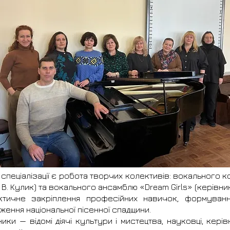
 спеціалізації є робота творчих колективів: вокального 
. Кулик) та вокального ансамблю «Dream Girls» (керівник
актичне закріплення професійних навичок, формуванн
ення національної пісенної спадщини.
кники — відомі діячі культури і мистецтва, науковці, кер