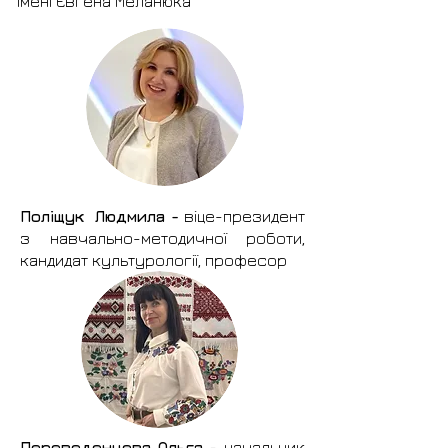
імені Євгена Меланюка
Поліщук Людмила -
віце-президент
з навчально-методичної роботи,
кандидат культурології, професор
Переведенцева Ольга -
начальник