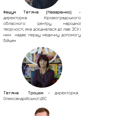
Фещук Тетяна (Назаренко) -
директорка Кіровоградського
обласного Центру народної
творчості, яка доєдналася до лав ЗСУ і
нині надає першу медичну допомогу
бійцям
Тетяна Троцюк -
директорка
Олександрійської ЦБС