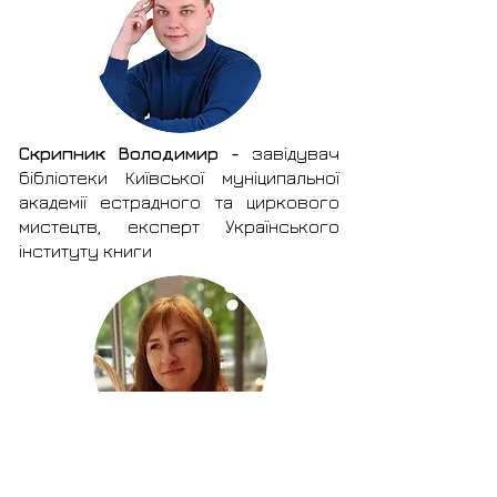
Скрипник Володимир -
завідувач
бібліотеки Київської муніципальної
академії естрадного та циркового
мистецтв, експерт Українського
інституту книги
Мартиненко Тетяна -
директоркаа
Петрівської публічної бібліотеки