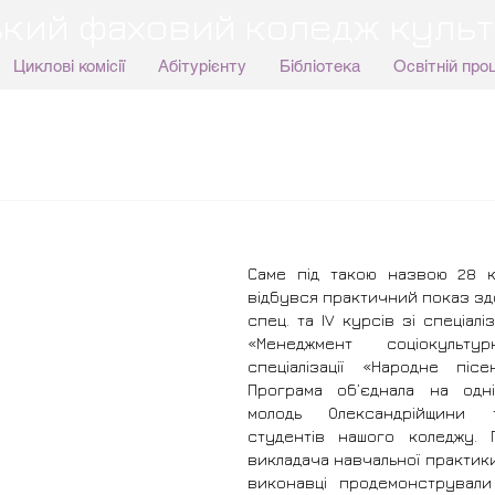
кий фаховий коледж культ
Циклові комісії
Абітурієнту
Бібліотека
Освітній про
Саме під такою назвою 28 к
відбувся практичний показ здоб
спец. та ІV курсів зі спеціаліза
«Менеджмент соціокультурн
спеціалізації «Народне пісе
Програма об’єднала на одні
молодь Олександрійщини т
студентів нашого коледжу. П
викладача навчальної практики 
виконавці продемонстрували