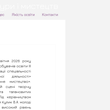
ури і мистецтв
цес
Якість освіти
Контакти
вітня 2026 року 
увачів освіти ІІІ 
ції спеціальності 
ої діяльності» 
нне мистецтво». 
й сцені творчу 
а талановитих 
ід керівництвом 
Кулик В.А. молоді 
 високий рівень 