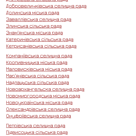
Добровеличківська селищна рада
Долинська міська рада
Заваллівська селищна рада
Злинська сільська рада
Знам'янська міська рада
Катеринівська сільська рада
Кетрисанівська сільська рада
Компаніївська селищна рада
Кропивницька міська рада
Маловисківська міська рада
Мар'янівська сільська рада
Надлацьська сільська рада
Новоархангельска селищна рада
Новомиргородська міська рада
Новоукраїнська міська рада
Олександрівська селищна рада
Онуфріївська селищна рада
Петрівська селищна рада
Підвисоцька сільська рада