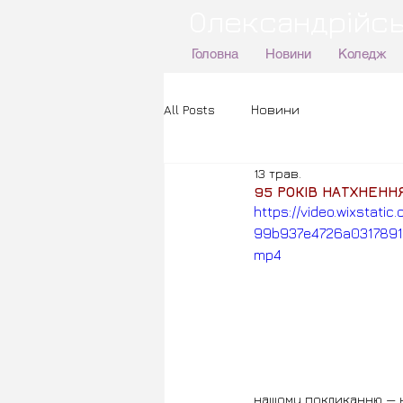
Олександрійсь
Головна
Новини
Коледж
All Posts
Новини
13 трав.
95 РОКІВ НАТХНЕНН
https://video.wixstati
99b937e4726a03178912
mp4
нашому покликанню — не