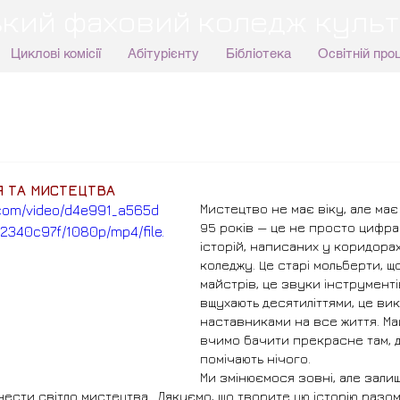
кий фаховий коледж культ
Циклові комісії
Абітурієнту
Бібліотека
Освітній про
Я ТА МИСТЕЦТВА
Мистецтво не має віку, але має 
c.com/video/d4e991_a565d
95 років — це не просто цифра.
340c97f/1080p/mp4/file.
історій, написаних у коридора
коледжу. Це старі мольберти, щ
майстрів, це звуки інструментів
вщухають десятиліттями, це викл
наставниками на все життя. Май
вчимо бачити прекрасне там, де
помічають нічого.
Ми змінюємося зовні, але зали
сти світло мистецтва.  Дякуємо, що творите цю історію разом 