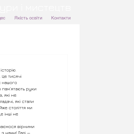
ури і мистецтв
цес
Якість освіти
Контакти
історію. 
 Це тисячі 
х нашого 
о пам’ятають руки 
, які не 
адачі, які стали 
же століття ми 
 інші не 
шаємося вірними 
з нами! Далі — 