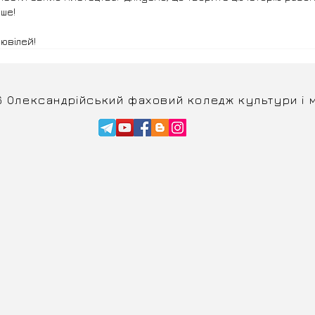
іше!
ювілей!
6 Олександрійський фаховий коледж культури і 