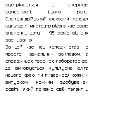
зустрічається з енергією 
сучасності. Цього року 
Олександрійський фаховий коледж 
культури і мистецтв відзначає свою 
знаменну дату — 95 років від дня 
заснування.
За цей час наш коледж став не 
просто навчальним закладом, а 
справжньою творчою лабораторією, 
де виховується культурна еліта 
нашого краю. Ми пишаємося кожним 
випуском, кожним здобувачем 
освіти, який привніс свій талант у 
спільну скарбницю досягнень 
коледжу.
Запрошуємо кожного, хто став 
частиною нашої великої родини, 
розділити це свято разом із нами.