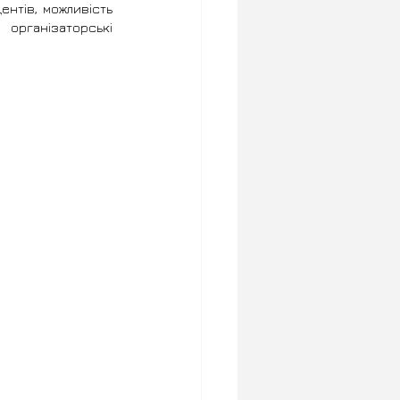
нтів, можливість 
рганізаторські 