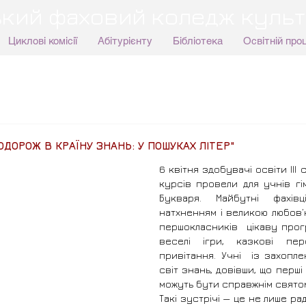
кий фаховий коледж культ
Циклові комісії
Абітурієнту
Бібліотека
Освітній про
ОДОРОЖ В КРАЇНУ ЗНАНЬ: У ПОШУКАХ ЛІТЕР"
6 квітня здобувачі освіти ІІІ 
курсів провели для учнів гі
Букваря. Майбутні фахівц
натхненням і великою любов’ю
першокласників  цікаву прогр
веселі ігри, казкові пер
привітання. Учні  із захопл
світ знань, довівши, що перші
можуть бути справжнім свято
Такі зустрічі — це не лише раді