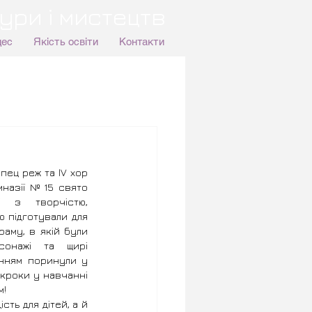
ури і мистецтв
цес
Якість освіти
Контакти
спец реж та ІV хор 
мназії №15 свято 
і з творчістю, 
 підготували для 
аму, в якій були 
сонажі та щирі 
енням поринули у 
 кроки у навчанні 
м!
сть для дітей, а й 