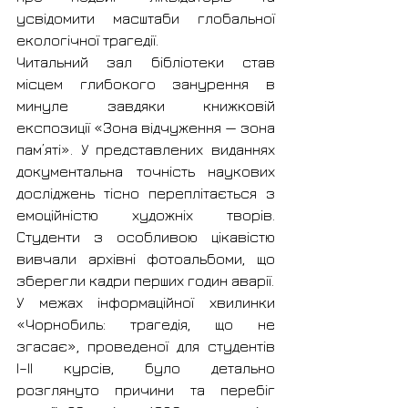
усвідомити масштаби глобальної 
екологічної трагедії.
Читальний зал бібліотеки став 
місцем глибокого занурення в 
минуле завдяки книжковій 
експозиції «Зона відчуження — зона 
пам’яті». У представлених виданнях 
документальна точність наукових 
досліджень тісно переплітається з 
емоційністю художніх творів. 
Студенти з особливою цікавістю 
вивчали архівні фотоальбоми, що 
зберегли кадри перших годин аварії.
У межах інформаційної хвилинки 
«Чорнобиль: трагедія, що не 
згасає», проведеної для студентів 
І–ІІ курсів, було детально 
розглянуто причини та перебіг 