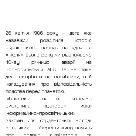
26 квітня 1986 року — дата, яка 
назавжди розділила історію 
українського народу на «до» та 
«після». Цього року ми відзначаємо 
40-ву річницю аварії на 
Чорнобильській АЕС. Це не лише 
день скорботи за загиблими, а й 
нагадування про відповідальність 
людства перед планетою.
Бібліотека нашого коледжу 
виступила ініціатором низки 
інформаційно-просвітницьких 
заходів для студентської молоді, 
мета яких — зберегти живу пам’ять 
про подвиг ліквідаторів та 