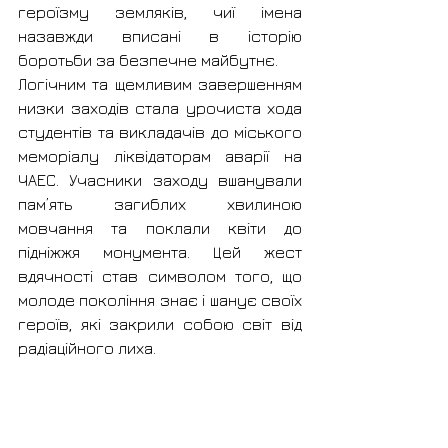
героїзму земляків, чиї імена 
назавжди вписані в історію 
боротьби за безпечне майбутнє.
Логічним та щемливим завершенням 
низки заходів стала урочиста хода 
студентів та викладачів до міського 
меморіалу ліквідаторам аварії на 
ЧАЕС. Учасники заходу вшанували 
пам’ять загиблих хвилиною 
мовчання та поклали квіти до 
підніжжя монумента. Цей жест 
вдячності став символом того, що 
молоде покоління знає і шанує своїх 
героїв, які закрили собою світ від 
радіаційного лиха.