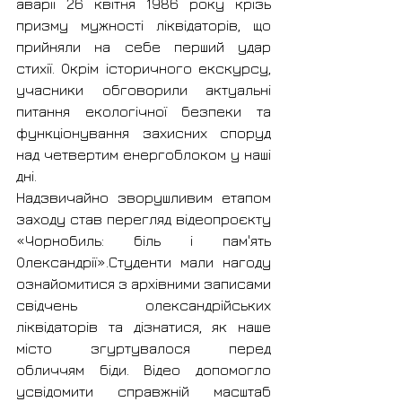
аварії 26 квітня 1986 року крізь 
призму мужності ліквідаторів, що 
прийняли на себе перший удар 
стихії. Окрім історичного екскурсу, 
учасники обговорили актуальні 
питання екологічної безпеки та 
функціонування захисних споруд 
над четвертим енергоблоком у наші 
дні. 
Надзвичайно зворушливим етапом 
заходу став перегляд відеопроєкту 
«Чорнобиль: біль і пам'ять 
Олександрії».Студенти мали нагоду 
ознайомитися з архівними записами 
свідчень олександрійських 
ліквідаторів та дізнатися, як наше 
місто згуртувалося перед 
обличчям біди. Відео допомогло 
усвідомити справжній масштаб 