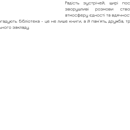
Радість зустрічей, щирі пос
зворушливі розмови ство
атмосферу єдності та вдячност
адують: бібліотека - це не лише книги, а й пам’ять, дружба, трад
ьного закладу.