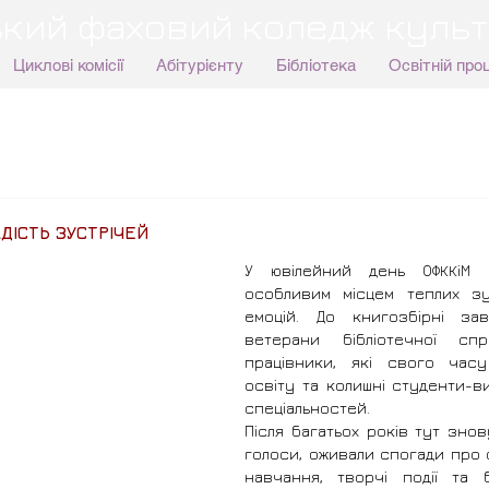
кий фаховий коледж культ
Циклові комісії
Абітурієнту
Бібліотека
Освітній про
АДІСТЬ ЗУСТРІЧЕЙ
У ювілейний день ОФККіМ бі
особливим місцем теплих зу
емоцій. До книгозбірні зав
ветерани бібліотечної спра
працівники, які свого часу
освіту та колишні студенти-в
спеціальностей.
Після багатьох років тут знов
голоси, оживали спогади про с
навчання, творчі події та бі