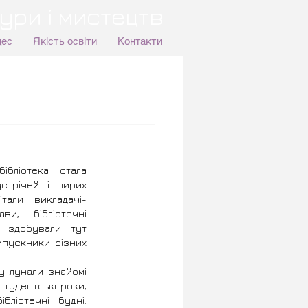
ури і мистецтв
цес
Якість освіти
Контакти
бліотека стала 
стрічей і щирих 
італи викладачі-
ви, бібліотечні 
 здобували тут 
ипускники різних 
у лунали знайомі 
тудентські роки, 
бліотечні будні. 