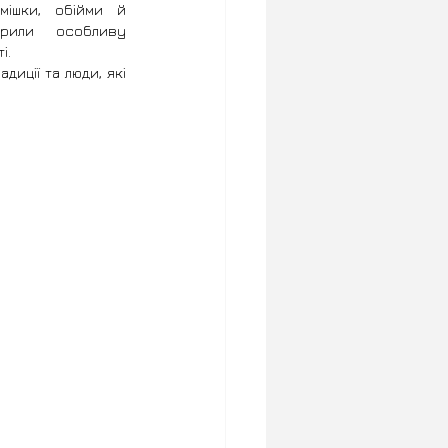
мішки, обійми й 
рили особливу 
і.
иції та люди, які 