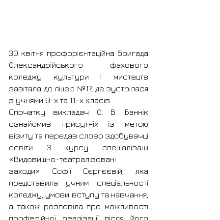
30 квітня профорієнтаційна бригада 
Олександрійського фахового 
коледжу культури і мистецтв 
завітала до ліцею №17, де зустрілася 
з учнями 9-х та 11-х класів.
Спочатку викладач О. В. Баннік 
ознайомив присутніх із метою 
візиту та передав слово здобувачці 
освіти 3 курсу спеціалізації 
«Видовищно-театралізовані 
заходи» Софії Сєргєєвій, яка 
представила учням спеціальності 
коледжу, умови вступу та навчання, 
а також розповіла про можливості 
професійної реалізації після його 