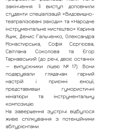
закінчення. Її виступ доповнили 
студенти спеціалізацій «Видовищно-
театралізовані заходи» та «Народне 
інструментальне мистецтво» Карина 
Яцик, Денис Гальченко, Олександра 
Монастирська, Софія Сєргєєва, 
Світлана Соколова та Єгор 
Тарнавський (до речі, двоє останніх 
— випускники ліцею №17). Вони 
подарували глядачам гарний 
настрій і приємні емоції, 
представивши гумористичні 
мініатюри та інструментальну 
композицію.
На завершення зустрічі відбулося 
живе спілкування з потенційними 
абітурієнтами.