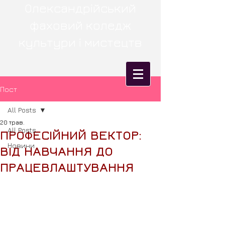
Олександрійський
фаховий коледж
культури і мистецтв
Пост
All Posts
20 трав.
All Posts
ПРОФЕСІЙНИЙ ВЕКТОР:
Новини
ВІД НАВЧАННЯ ДО
ПРАЦЕВЛАШТУВАННЯ