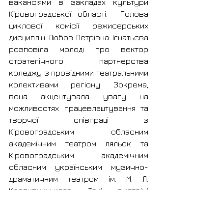
вакансіями в закладах культури 
Кіровоградської області.  Голова 
циклової комісії режисерських 
дисциплін Любов Петрівна Ігнатьєва 
розповіла молоді про вектор 
стратегічного партнерства 
коледжу з провідними театральними 
колективами регіону. Зокрема, 
вона акцентувала увагу на 
можливостях працевлаштування та 
творчої співпраці з 
Кіровоградським обласним 
академічним театром ляльок та 
Кіровоградським академічним 
обласним українським музично-
драматичним театром ім. М. Л. 
Кропивницького. Такі зустрічі 
допомагають випускникам 
упевнено зорієнтуватися на ринку 