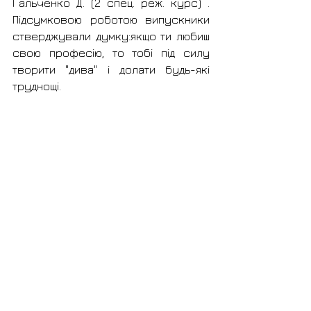
Гальченко Д. (2 спец. реж. курс) . 
Підсумковою роботою випускники 
стверджували думку:якщо ти любиш 
свою професію, то тобі під силу 
творити "дива" і долати будь-які 
труднощі.