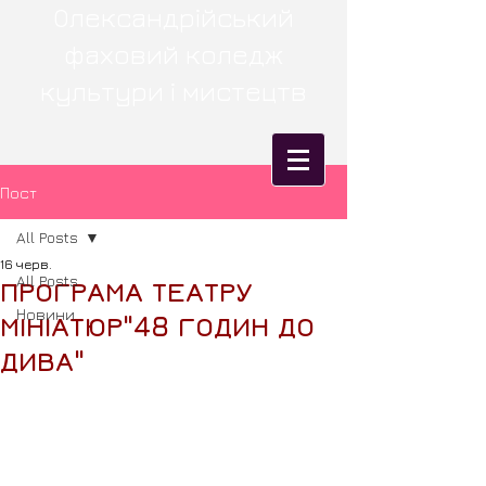
Олександрійський
фаховий коледж
культури і мистецтв
Пост
All Posts
16 черв.
All Posts
ПРОГРАМА ТЕАТРУ
Новини
МІНІАТЮР"48 ГОДИН ДО
ДИВА"