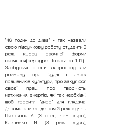
"48 годин до дива" - так назвали 
свою підсумкову роботу студенти 3 
реж. курсу заочної форми 
навчання(кер.курсу Ігнатьєва Л. П.) . 
Здобувачі освіти запропонували 
розмову про будні і свята 
працівників культури, про закулісся 
своєї праці, про творчість, 
натхнення, енергію, які так необхідні, 
щоб творити "диво" для глядача. 
Допомагали студентам 3 реж. курсу 
Павлікова А. (3 спец. реж. курс), 
Козленко М. (3 реж. курс), 