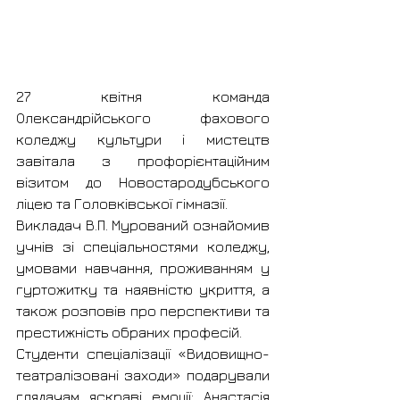
27 квітня команда 
Олександрійського фахового 
коледжу культури і мистецтв 
завітала з профорієнтаційним 
візитом до Новостародубського 
ліцею та Головківської гімназії.
Викладач В.П. Мурований ознайомив 
учнів зі спеціальностями коледжу, 
умовами навчання, проживанням у 
гуртожитку та наявністю укриття, а 
також розповів про перспективи та 
престижність обраних професій.
Студенти спеціалізації «Видовищно-
театралізовані заходи» подарували 
глядачам яскраві емоції: Анастасія 