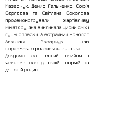
Мазарчук, Денис Гальченко, Софія 
Сєргєєва та Світлана Соколова 
продемонстрували жартівливу 
мініатюру, яка викликала щирий сміх і 
гучні оплески. А естрадний монолог 
Анастасії Мазарчук став 
справжньою родзинкою зустрічі.
Дякуємо за теплий прийом і 
чекаємо вас у нашій творчій та 
дружній родині!