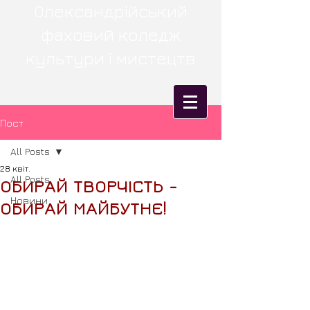
Олександрійський
фаховий коледж
культури і мистецтв
Пост
All Posts
28 квіт.
All Posts
ОБИРАЙ ТВОРЧІСТЬ -
Новини
ОБИРАЙ МАЙБУТНЄ!