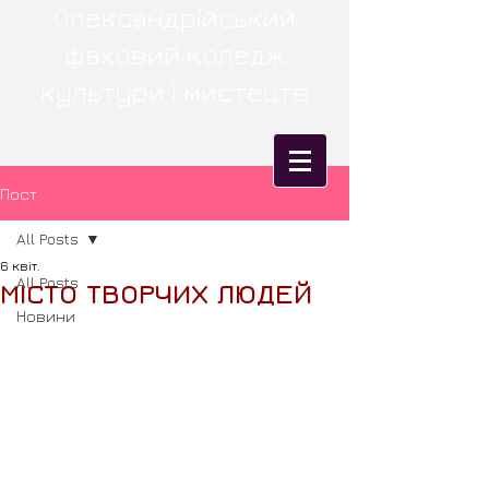
Олександрійський
фаховий коледж
культури і мистецтв
Пост
All Posts
6 квіт.
All Posts
МІСТО ТВОРЧИХ ЛЮДЕЙ
Новини