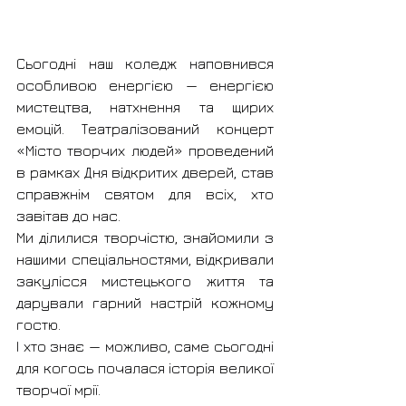
Сьогодні наш коледж наповнився 
особливою енергією — енергією 
мистецтва, натхнення та щирих 
емоцій. Театралізований концерт 
«Місто творчих людей» проведений 
в рамках Дня відкритих дверей, став 
справжнім святом для всіх, хто 
завітав до нас.
Ми ділилися творчістю, знайомили з 
нашими спеціальностями, відкривали 
закулісся мистецького життя та 
дарували гарний настрій кожному 
гостю.
І хто знає — можливо, саме сьогодні 
для когось почалася історія великої 
творчої мрії.