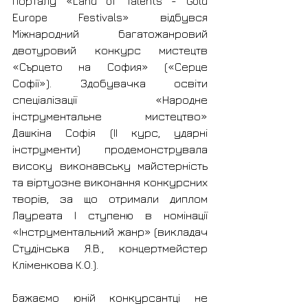
порталу «Land of Talents - Gold 
Europe Festivals» відбувся 
Міжнародний багатожанровий 
двотуровий конкурс мистецтв 
«Сърцето на София» («Серце 
Софії»). Здобувачка освіти 
спеціалізації «Народне 
інструментальне мистецтво» 
Дашкіна Софія (ІІ курс, ударні 
інструменти) продемонструвала 
високу виконавську майстерність 
та віртуозне виконання конкурсних 
творів, за що отримали диплом 
Лауреата І ступеню в номінації 
«Інструментальний жанр» (викладач 
Студінська Я.В., концертмейстер 
Кліменкова К.О.). 
Бажаємо юній конкурсантці не 