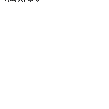
анкети абітурієнта.