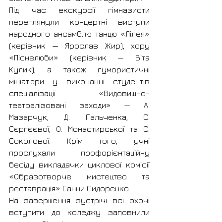
Під час екскурсії гімназисти 
переглянули концертні виступи 
народного ансамблю танцю «Лілея» 
(керівник — Ярослав Жир), хору 
«Піснелюби» (керівник — Віта 
Кулик), а також гумористичні 
мініатюри у виконанні студентів 
спеціалізації «Видовищно-
театралізовані заходи» — А. 
Мазарчук, Д. Гальченка, С. 
Сєргєєвої, О. Монастирської та С. 
Соколової. Крім того, учні 
прослухали профорієнтаційну 
бесіду викладачки циклової комісії 
«Образотворче мистецтво та 
реставрація» Ганни Сидоренко.
На завершення зустрічі всі охочі 
вступити до коледжу заповнили 