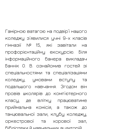
Гамірною ватагою на подвір’ї нашого 
коледжу з’явилися учні 9-х класів 
гімназії №15, які завітали на 
профорієнтаційну екскурсію. Біля 
інформаційного банера викладач 
Баннік О. В. ознайомив гостей зі 
спеціальностями та спеціалізаціями 
коледжу, умовами вступу та 
подальшого навчання. Згодом він 
провів школярів до комп’ютерного 
класу, де влітку працюватиме 
приймальна комісія, а також до 
танцювальної зали, клубу коледжу, 
оркестрової та хорової зал, 
бібліотеки й навчальних аудиторій.