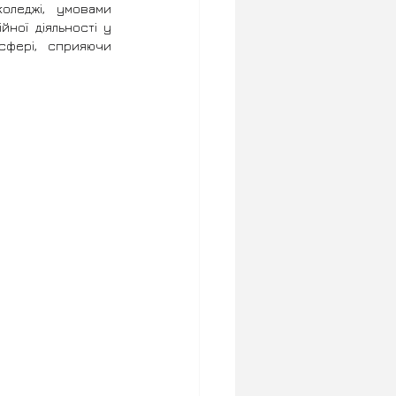
леджі, умовами 
ної діяльності у 
сфері, сприяючи 