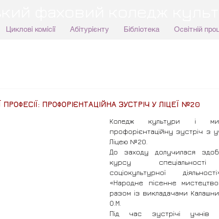
кий фаховий коледж культ
Циклові комісії
Абітурієнту
Бібліотека
Освітній про
 ПРОФЕСІЇ: ПРОФОРІЄНТАЦІЙНА ЗУСТРІЧ У ЛІЦЕЇ №20
Коледж культури і мис
профорієнтаційну зустріч з уч
Ліцею №20.
До заходу долучилася здобу
курсу спеціальності «
соціокультурної діяльності
«Народне пісенне мистецтво»
разом із викладачами Калашник
О.М.
Під час зустрічі учнів 