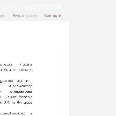
ури і мистецтв
цес
Якість освіти
Контакти
тецтв провів 
нями 9–11 класів 
вачка освіти І 
Організатор 
» спеціалізації 
 Кіяшко Валерія 
 О.М. та Янчуков 
ознайомлено з 