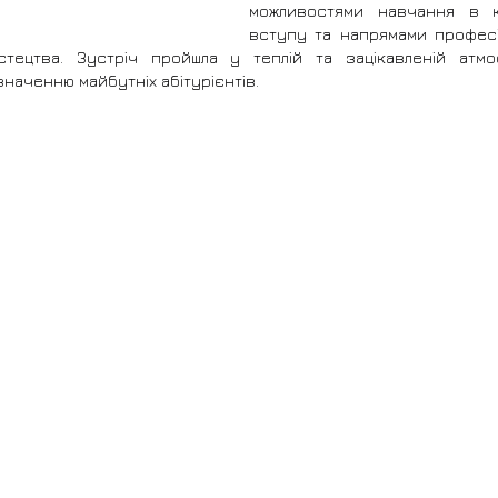
можливостями навчання в ко
вступу та напрямами професій
стецтва. Зустріч пройшла у теплій та зацікавленій атмо
аченню майбутніх абітурієнтів.