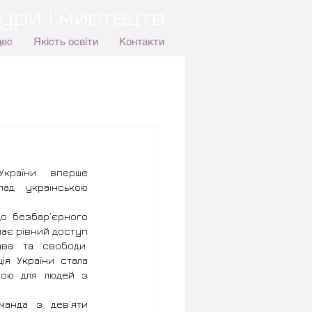
ури і мистецтв
цес
Якість освіти
Контакти
України вперше 
ад українською 
о безбар’єрного 
ає рівний доступ 
ва та свободи. 
я України стала 
лою для людей з 
анда з дев’яти 