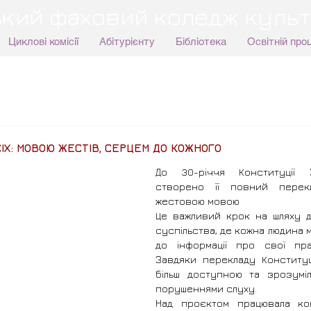
кий фаховий коледж культ
Циклові комісії
Абітурієнту
Бібліотека
Освітній про
ІХ: МОВОЮ ЖЕСТІВ, СЕРЦЕМ ДО КОЖНОГО
До 30-річчя Конституції 
створено її повний перекл
жестовою мовою
Це важливий крок на шляху д
суспільства, де кожна людина м
до інформації про свої пра
Завдяки перекладу Конституці
більш доступною та зрозумі
порушеннями слуху.
Над проєктом працювала ком