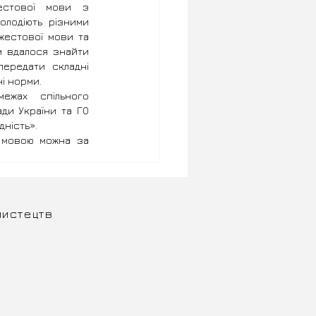
естової мови з 
олодіють різними 
жестової мови та 
м вдалося знайти 
ередати складні 
і норми.
ежах спільного 
ди України та ГО 
дність».
 мовою можна за 
мистецтв