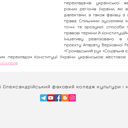
перекладачів української ж
різних регіонів України, які в
діалектами, а також фахівці з 
права. Спільними зусиллями ї
точні та зрозумілі способи п
правові терміни й конституційн
Ініціативу реалізовано в м
проєкту Апарату Верховної Ра
«Громадський рух «Соціальна є
им перекладом Конституції України українською жестовою
l.li/uyqpqe
6 Олександрійський фаховий коледж культури і 