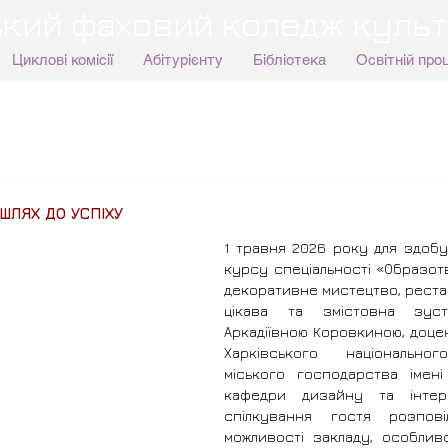
кий фаховий коледж культ
Циклові комісії
Абітурієнту
Бібліотека
Освітній про
 ШЛЯХ ДО УСПІХУ
1 травня 2026 року для здобув
курсу спеціальності «Образот
декоративне мистецтво, рестав
цікава та змістовна зуст
Аркадіївною Коровкиною, доцен
Харківського національног
міського господарства імені 
кафедри дизайну та інтер
спілкування гостя розпові
можливості закладу, особливо