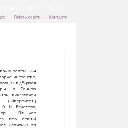
ури і мистецтв
цес
Якість освіти
Контакти
ачів освіти  3–4 
ворче мистецтво, 
рація» відбулася 
річ із Ганною 
том,  викладачем 
о університету 
О. М. Бекетова,  
'єру.  Під час 
ла про освітні 
сті навчання за 