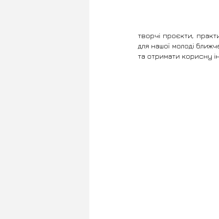
творчі проєкти, практ
для нашої молоді ближ
та отримати корисну і