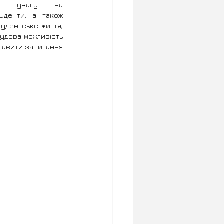
ла увагу на  
уденти, а також 
удентське життя, 
удова можливість 
тавити запитання 