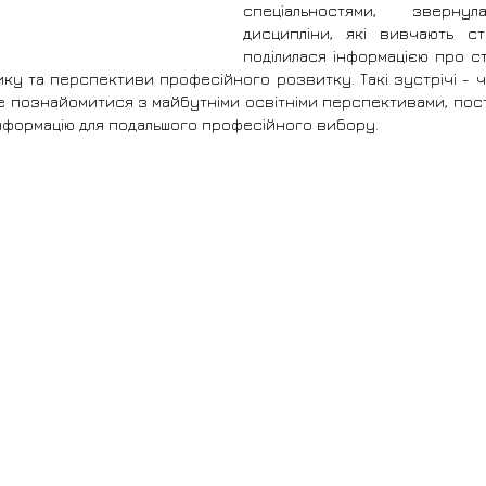
спеціальностями, зверну
дисципліни, які вивчають ст
поділилася інформацією про ст
ику та перспективи професійного розвитку. Такі зустрічі - ч
че познайомитися з майбутніми освітніми перспективами, пос
нформацію для подальшого професійного вибору.