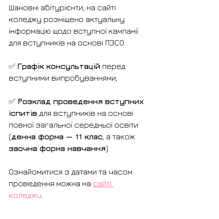
Шановні абітурієнти, на сайті 
коледжу розміщено актуальну 
інформацію щодо вступної кампанії 
для вступників на основі ПЗСО:
✅ 
Графік консультацій
 перед 
вступними випробуваннями; 
✅ 
Розклад проведення вступних 
іспитів
 для вступників на основі 
повної загальної середньої освіти 
(
денна форма — 11 клас
, а також 
заочна форма навчання
).
Ознайомитися з датами та часом 
проведення можна на 
сайті 
коледжу
. 
Радимо не відкладати перегляд 