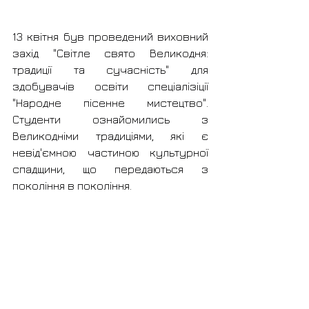
13 квітня був проведений виховний 
захід "Світле свято Великодня: 
традиції та сучасність" для 
здобувачів освіти спеціалізіції 
"Народне пісенне мистецтво". 
Студенти ознайомились з 
Великодніми традиціями, які є 
невід'ємною частиною культурної 
спадщини, що передаються з 
покоління в покоління.