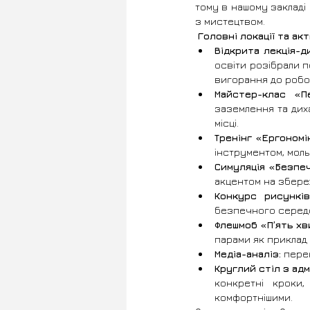
тому в нашому закладі
з мистецтвом.
 Головні локації та ак
Відкрита лекція-
освіти розібрали п
вигорання до робот
Майстер-клас «П
заземлення та дих
місці.
Тренінг «Ергономі
інструментом, мол
Симуляція «Безпеч
акцентом на збереж
Конкурс рисункі
безпечного середо
Флешмоб «П’ять хв
парами як приклад
Медіа-аналіз:
 пере
Круглий стіл з адм
конкретні кроки,
комфортнішими.