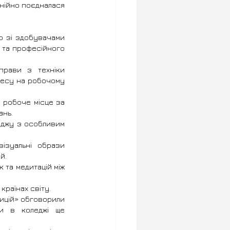
нійно поєдналася 
о зі здобувачами 
 та професійного 
рави з техніки 
ресу на робочому 
 робоче місце за 
ань.
джу з особливим 
ізуальні образи 
й.
та медитацій між 
країнах світу.
ицій» обговорили 
и в коледжі ще 