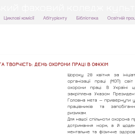
кий фаховий коледж культ
Циклові комісії
Абітурієнту
Бібліотека
Освітній про
ТА ТВОРЧІСТЬ: ДЕНЬ ОХОРОНИ ПРАЦІ В ОФККІМ
Щороку 28 квітня за ініціат
організації праці (МОП) світ
охорони праці. В Україні ц
закріплена Указом Президен
Головна мета — привернути у
працівників та запобіган
ризикам.
Для нашої спільноти охорона пр
дотримання норм, а й щоден
ментальне та фізичне здоров'