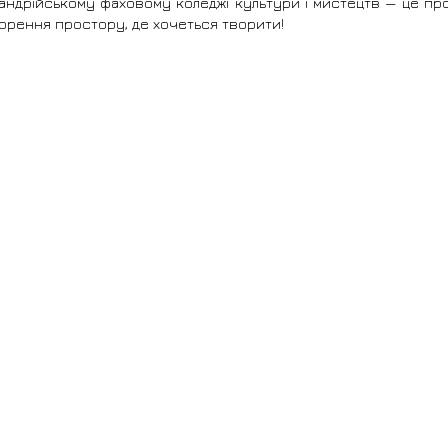
андрійському фаховому коледжі культури і мистецтв — це про в
ворення простору, де хочеться творити!