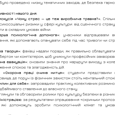
 було проведено низку тематичних заходів, де безпека гармо
тивності нашого дня:
дискусія «Чому стрес — це теж виробнича травма?».
 Спільн
сихосоціальні ризики у сфері культури: від сценічного страху
и в складних умовах війни.
ерша психологічна допомога»:
 учасники відпрацювали вп
ання, які допомагають опанувати себе під час тривоги чи ст
ка творця»:
 фахівці надали поради, як правильно облаштувати
ьбертом чи комп'ютером, щоб уникнути професійних захворюв
на евакуація»:
 оновили знання про маршрути виходу з коле
ення спокою та злагодженість дій.
в «Охорона праці очима митця»:
 студенти представили в
вища, де поруч із фізичним захистом стоїть ментальний спокі
илин для себе»:
 запровадили практику колективних розминок 
 дбайливого ставлення до власного стану.
глянули та обговорили ролики про культуру безпеки в різних 
іністрацією:
 за результатами опрацювання «скриньки пропоз
 які допоможуть зробити психологічний клімат та умов