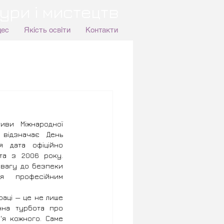
ури і мистецтв
цес
Якість освіти
Контакти
иви Міжнародної 
 відзначає День 
я дата офіційно 
та з 2006 року. 
вагу до безпеки 
ня професійним 
аці — це не лише 
на турбота про 
я кожного. Саме 